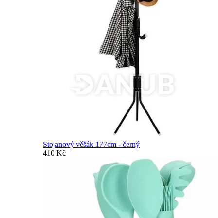
Stojanový věšák 177cm - černý
410 Kč