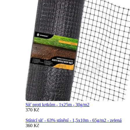
Síť proti krtkům - 1x25m - 30g/m2
370 Kč
Stínicí síť - 63% stínění - 1,5x10m - 65g/m2 - zelená
360 Kč