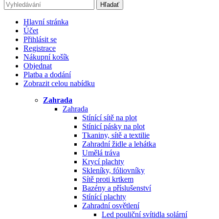
Hľadať
Hlavní stránka
Účet
Přihlásit se
Registrace
Nákupní košík
Objednat
Platba a dodání
Zobrazit celou nabídku
Zahrada
Zahrada
Stínící sítě na plot
Stínicí pásky na plot
Tkaniny, sítě a textilie
Zahradní židle a lehátka
Umělá tráva
Krycí plachty
Skleníky, fóliovníky
Sítě proti krtkem
Bazény a příslušenství
Stínící plachty
Zahradní osvětlení
Led pouliční svítidla solární