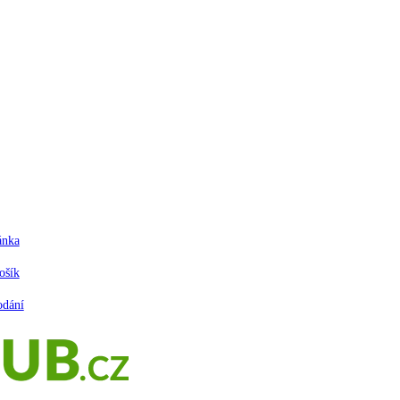
ánka
ošík
odání