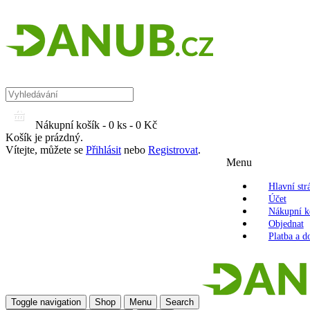
Nákupní košík -
0 ks - 0 Kč
Košík je prázdný.
Vítejte, můžete se
Přihlásit
nebo
Registrovat
.
Menu
Hlavní str
Účet
Nákupní k
Objednat
Platba a d
Toggle navigation
Shop
Menu
Search