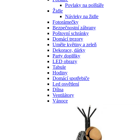
Povlaky na polštáře
Židle
Návleky na židle
Fotorámečky
Bezpečnostní zábrany
Poštovní schránky
Domácí trezory
Uměle květiny a zeleň
Dekorace, dárky
Party doplňky
LED obrazy
Tabule
Hodiny
Domácí spotřebiče
Led osvětlení
Dílna
Ventilátory
Vánoce