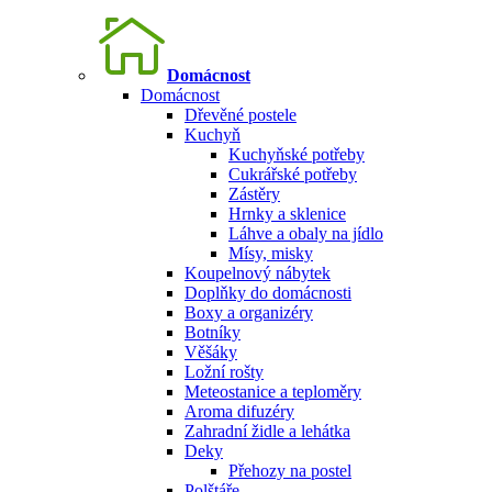
Domácnost
Domácnost
Dřevěné postele
Kuchyň
Kuchyňské potřeby
Cukrářské potřeby
Zástěry
Hrnky a sklenice
Láhve a obaly na jídlo
Mísy, misky
Koupelnový nábytek
Doplňky do domácnosti
Boxy a organizéry
Botníky
Věšáky
Ložní rošty
Meteostanice a teploměry
Aroma difuzéry
Zahradní židle a lehátka
Deky
Přehozy na postel
Polštáře