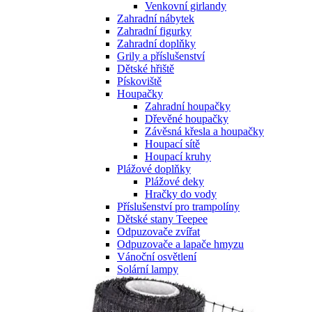
Venkovní girlandy
Zahradní nábytek
Zahradní figurky
Zahradní doplňky
Grily a příslušenství
Dětské hřiště
Pískoviště
Houpačky
Zahradní houpačky
Dřevěné houpačky
Závěsná křesla a houpačky
Houpací sítě
Houpací kruhy
Plážové doplňky
Plážové deky
Hračky do vody
Příslušenství pro trampolíny
Dětské stany Teepee
Odpuzovače zvířat
Odpuzovače a lapače hmyzu
Vánoční osvětlení
Solární lampy