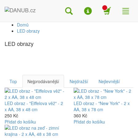
Search
Menu
Shop
Toggl
naviga
Domů
LED obrazy
LED obrazy
Top
Nejprodávanější
Nejdražší
Nejlevnější
LED obraz - "Eiffelova věž" - 2
LED obraz - "New York" - 2 x
x AA, 38 x 48 cm
AA, 38 x 78 cm
250 Kč
360 Kč
Přidat do košíku
Přidat do košíku