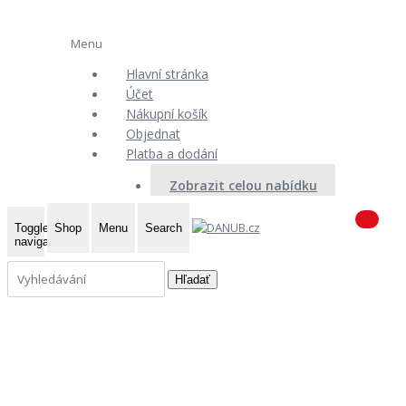
Menu
Hlavní stránka
Účet
Nákupní košík
Objednat
Platba a dodání
Zobrazit celou nabídku
Toggle
Shop
Menu
Search
navigation
Hľadať