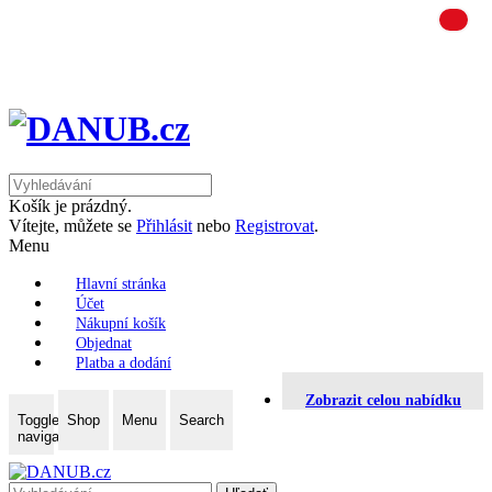
Košík je prázdný.
Vítejte, můžete se
Přihlásit
nebo
Registrovat
.
Menu
Hlavní stránka
Účet
Nákupní košík
Objednat
Platba a dodání
Zobrazit celou nabídku
Toggle
Shop
Menu
Search
navigation