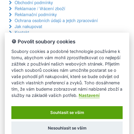
Obchodní podmínky
Reklamace / Vrácení zboží
Reklamační podmínky
Ochrana osobních údajů a jejich zpracování
Jak nakupovat
Kontakt
Proč nakupovat u nás?
🍪 Povolit soubory cookies
100% prozákaznický servis
Soubory cookies a podobné technologie používáme k
Rychlá expedice objednávek
tomu, abychom vám mohli zprostředkovat co nejlepší
Platba až při přebírání
zážitek z používání našich webových stránek. Přijetím
Doprava kurýrem i osobní odběr
všech souborů cookies nám umožníte postarat se o
14 dní na vrácení zboží
vaše pohodlí při nakupování, které se bude odvíjet od
Množství akciových produktů
vašich vlastních preferencí a zvyků. Toho dosáhneme
Zákaznický servis
tím, že vám budeme zobrazovat námi nabízené zboží a
služby na základě vašich potřeb.
Nastavení
Jak použít kupón
Stavy objednávek a zásob
Požadavek zpracování osobních údajů
Souhlasit se vším
GDPR požadavek na smazání účtu
Návody k použití
Časté otázky (FAQ)
Nesouhlasit se vším