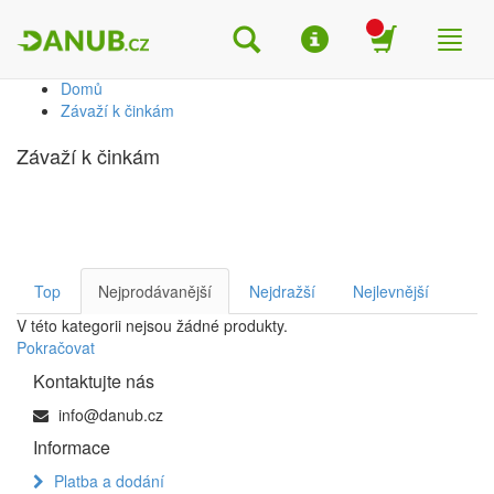
Search
Menu
Shop
Toggl
naviga
Domů
Závaží k činkám
Závaží k činkám
Top
Nejprodávanější
Nejdražší
Nejlevnější
V této kategorii nejsou žádné produkty.
Pokračovat
Kontaktujte nás
info@danub.cz
Informace
Platba a dodání