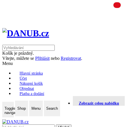
Košík je prázdný.
Vítejte, můžete se
Přihlásit
nebo
Registrovat
.
Menu
Hlavní stránka
Účet
Nákupní košík
Objednat
Platba a dodání
Zobrazit celou nabídku
Toggle
Shop
Menu
Search
navigation