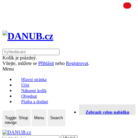
Košík je prázdný.
Vítejte, můžete se
Přihlásit
nebo
Registrovat
.
Menu
Hlavní stránka
Účet
Nákupní košík
Objednat
Platba a dodání
Zobrazit celou nabídku
Toggle
Shop
Menu
Search
navigation