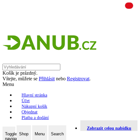
Košík je prázdný.
Vítejte, můžete se
Přihlásit
nebo
Registrovat
.
Menu
Hlavní stránka
Účet
Nákupní košík
Objednat
Platba a dodání
Zobrazit celou nabídku
Toggle
Shop
Menu
Search
navigation